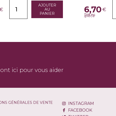
AJOUTER
6,70
€
€
AU
PANIER
TVA inc.
/pièce
sont ici pour vous aider
ONS GÉNÉRALES DE VENTE
INSTAGRAM
FACEBOOK