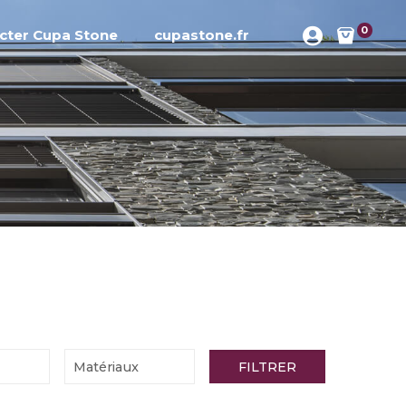
0
cter Cupa Stone
cupastone.fr
FILTRER