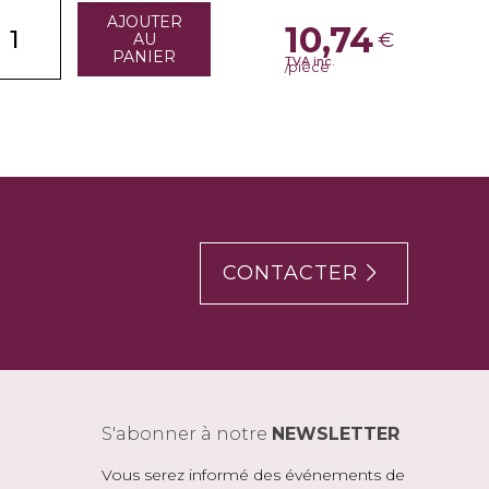
AJOUTER
10,74
€
AU
PANIER
TVA inc.
/pièce
CONTACTER
S'abonner à notre
NEWSLETTER
Vous serez informé des événements de