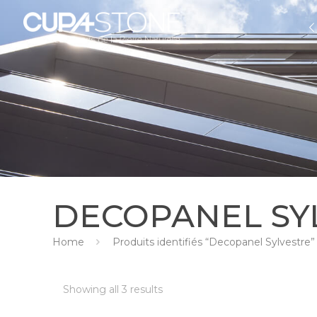
DECOPANEL SY
Home
Produits identifiés “Decopanel Sylvestre”
Showing all 3 results