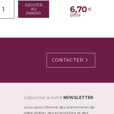
AJOUTER
6,70
€
AU
PANIER
TVA inc.
/pièce
CONTACTER
S'abonner à notre
NEWSLETTER
Vous serez informé des événements de
votre région, des promotions et des