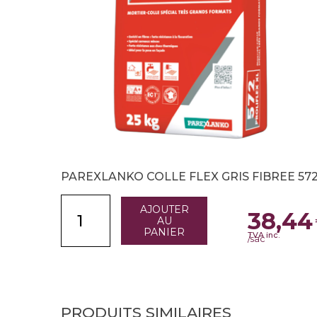
PAREXLANKO COLLE FLEX GRIS FIBREE 57
AJOUTER
38,44
AU
PANIER
TVA inc.
/sac
PRODUITS SIMILAIRES