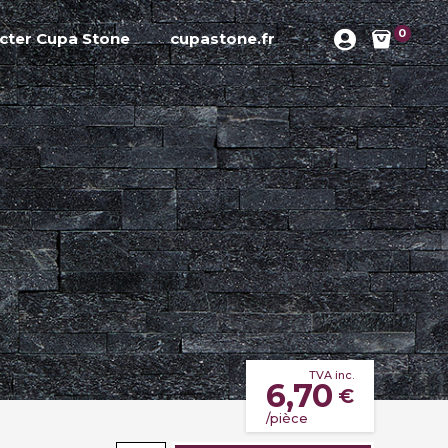
0
cter Cupa Stone
cupastone.fr
TVA inc.
6,70
€
/pièce