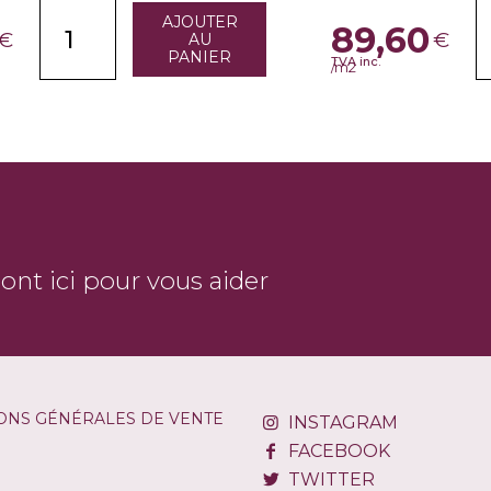
AJOUTER
89,60
€
€
AU
PANIER
TVA inc.
/m2
sont ici pour vous aider
ONS GÉNÉRALES DE VENTE
INSTAGRAM
FACEBOOK
TWITTER