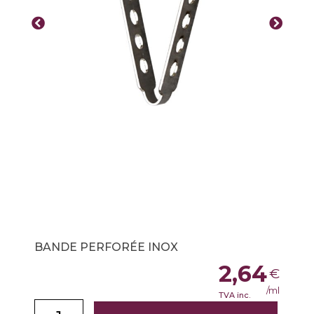
BANDE PERFORÉE INOX
2,64
€
/ml
TVA inc.