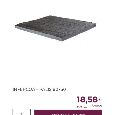
INFERCOA – PALIS 80×30
18,58
€
/pièce
TVA inc.