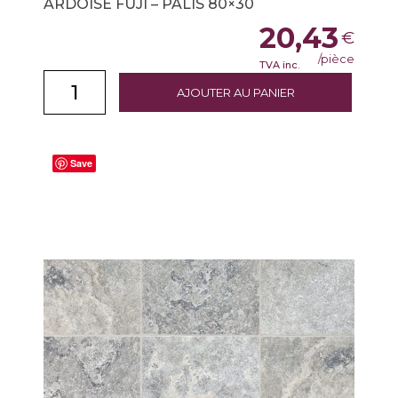
ARDOISE FUJI – PALIS 80×30
20,43
€
/pièce
TVA inc.
AJOUTER AU PANIER
Save