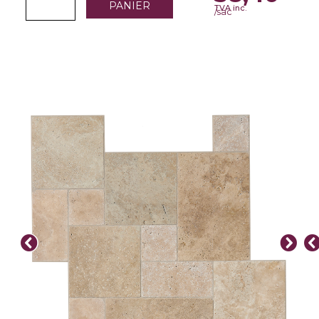
PANIER
TVA inc.
/sac