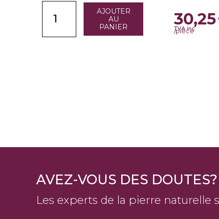
AJOUTER
30,25
AU
PANIER
TVA inc.
/pièce
AVEZ-VOUS DES DOUTES?
Les experts de la pierre naturelle 