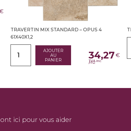
€
TRAVERTIN MIX STANDARD – OPUS 4
T
61X40X1,2
AJOUTER
34,27
€
AU
PANIER
TVA inc.
/m2
sont ici pour vous aider