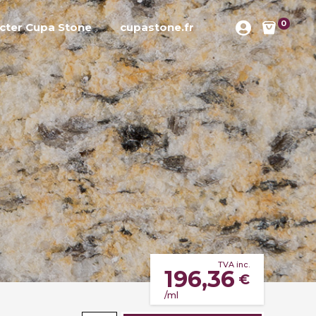
0
cter Cupa Stone
cupastone.fr
TVA inc.
196,36
€
/ml