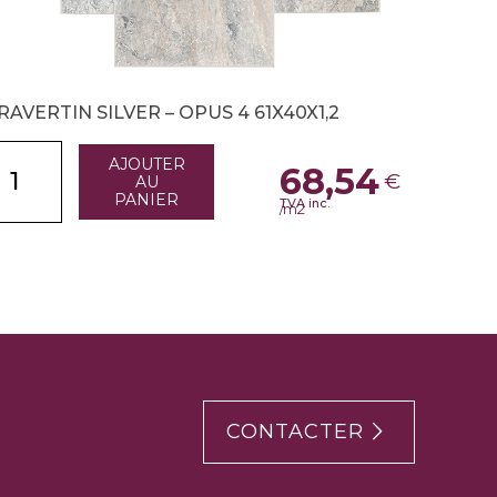
RAVERTIN SILVER – OPUS 4 61X40X1,2
AJOUTER
68,54
€
AU
PANIER
TVA inc.
/m2
CONTACTER