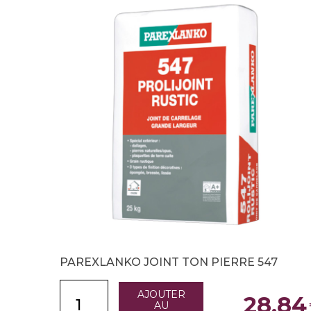
PAREXLANKO JOINT TON PIERRE 547
AJOUTER
28,84
AU