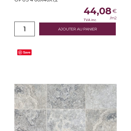
44,08
€
/m2
TVA inc.
AJOUTER AU PANIER
Save