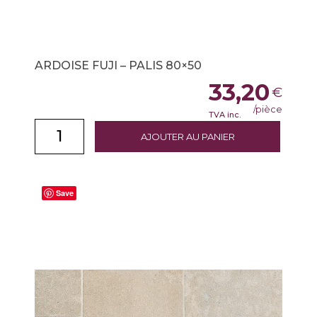
ARDOISE FUJI – PALIS 80×50
33,20
€
/pièce
TVA inc.
AJOUTER AU PANIER
Save