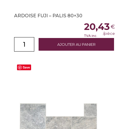
ARDOISE FUJI – PALIS 80×30
20,43
€
/pièce
TVA inc.
AJOUTER AU PANIER
Save