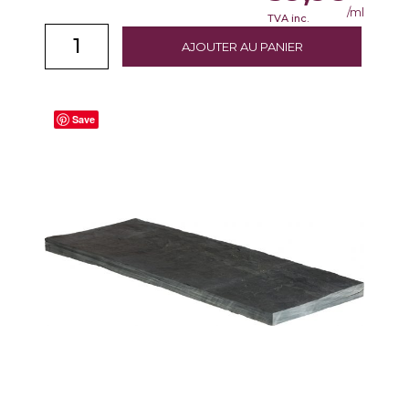
/ml
TVA inc.
AJOUTER AU PANIER
Save