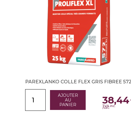
PAREXLANKO COLLE FLEX GRIS FIBREE 57
AJOUTER
38,44
AU
PANIER
TVA inc.
/sac