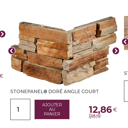
S
€
STONEPANEL® DORÉ ANGLE COURT
AJOUTER
12,86
€
AU
PANIER
TVA inc.
/pièce