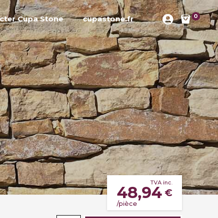
0
cter Cupa Stone
cupastone.fr
TVA inc.
48,94
€
/pièce