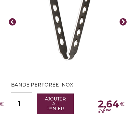
2
BANDE PERFORÉE INOX
AJOUTER
2,64
€
€
AU
PANIER
TVA inc.
/ml