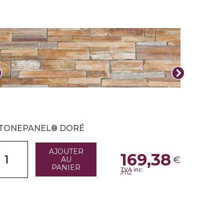
TONEPANEL® DORÉ
AJOUTER
169,38
€
AU
PANIER
TVA inc.
/m2