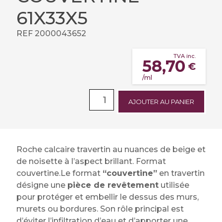
61X33X5
REF 2000043652
TVA inc.
58,70
€
/ml
AJOUTER AU PANIER
Roche calcaire travertin au nuances de beige et
de noisette à l’aspect brillant. Format
couvertine.Le format
“couvertine”
en travertin
désigne une
pièce de revêtement
utilisée
pour protéger et embellir le dessus des murs,
murets ou bordures. Son rôle principal est
d’éviter l’infiltration d’eau et d’apporter une