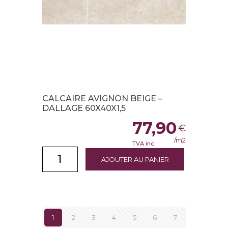
CALCAIRE AVIGNON BEIGE –
DALLAGE 60X40X1,5
77,90
€
/m2
TVA inc.
AJOUTER AU PANIER
1
2
3
4
5
6
7