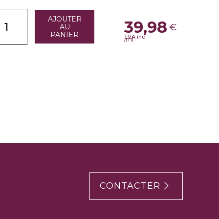
AJOUTER
39,98
€
AU
PANIER
TVA inc.
/ml
CONTACTER