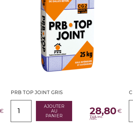
PRB TOP JOINT GRIS
C
AJOUTER
28,80
€
€
AU
PANIER
TVA inc.
/sac