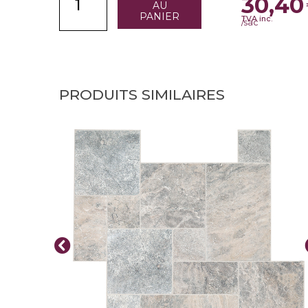
30,40
AU
PANIER
TVA inc.
/sac
PRODUITS SIMILAIRES