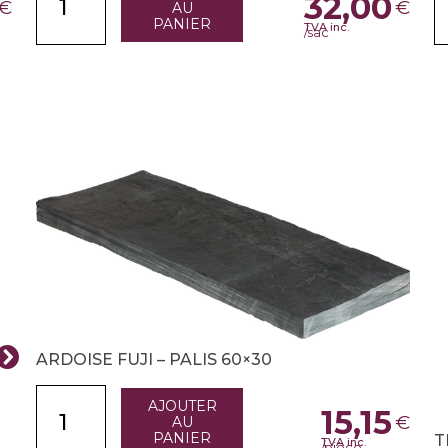
32,00
€
€
AU
PANIER
TVA inc.
/sac
ARDOISE FUJI – PALIS 60×30
AJOUTER
15,15
€
AU
PANIER
T
TVA inc.
/pièce