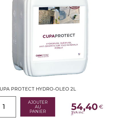
UPA PROTECT HYDRO-OLEO 2L
AJOUTER
54,40
€
AU
PANIER
TVA inc.
/l