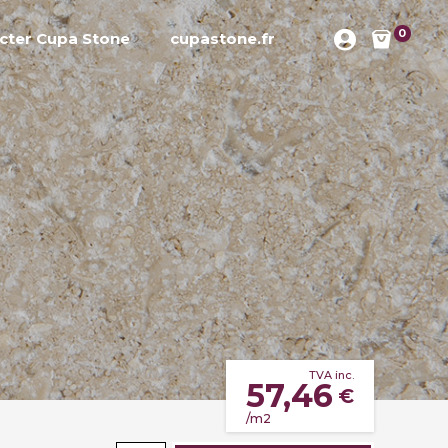
0
cter Cupa Stone
cupastone.fr
TVA inc.
57,46
€
/m2