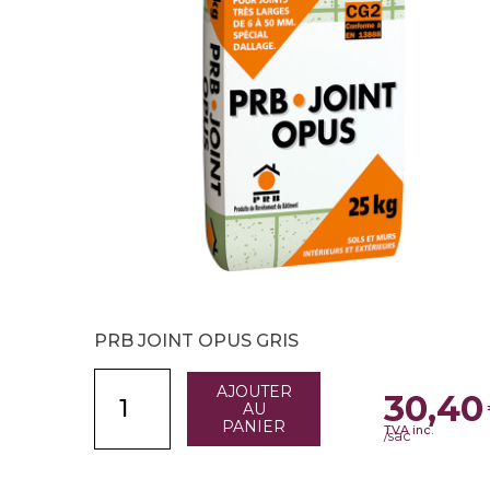
PRB JOINT OPUS GRIS
AJOUTER
30,40
AU
PANIER
TVA inc.
/sac