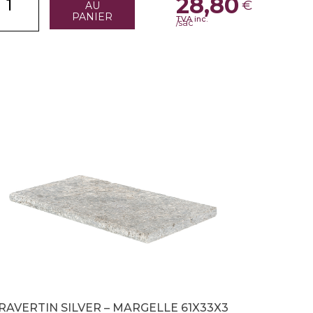
28,80
€
AU
PANIER
TVA inc.
/sac
RAVERTIN SILVER – MARGELLE 61X33X3