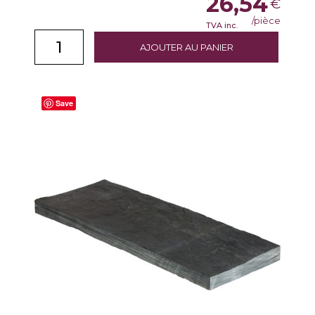
26,54
€
/pièce
TVA inc.
AJOUTER AU PANIER
Save