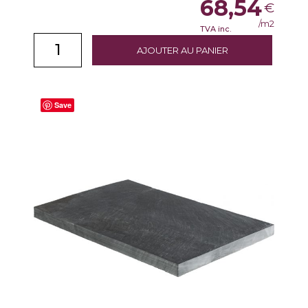
68,54
€
/m2
TVA inc.
AJOUTER AU PANIER
Save