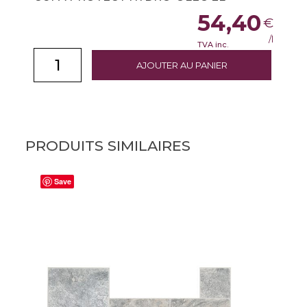
54,40
€
/l
TVA inc.
AJOUTER AU PANIER
PRODUITS SIMILAIRES
Save