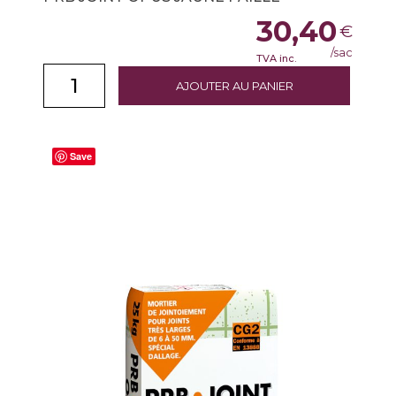
30,40
€
/sac
TVA inc.
AJOUTER AU PANIER
Save