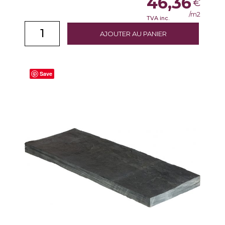
46,36
€
/m2
TVA inc.
AJOUTER AU PANIER
Save