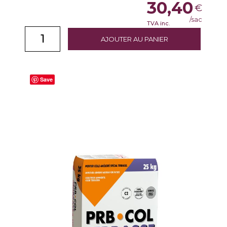
30,40
€
/sac
TVA inc.
AJOUTER AU PANIER
Save