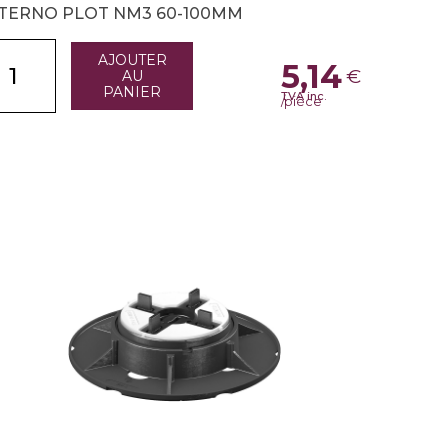
TERNO PLOT NM3 60-100MM
AJOUTER
5,14
€
AU
PANIER
TVA inc.
/pièce