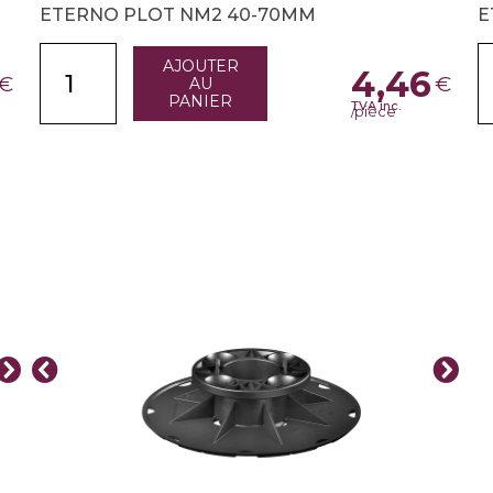
ETERNO PLOT NM2 40-70MM
E
AJOUTER
4,46
€
€
AU
PANIER
TVA inc.
/pièce