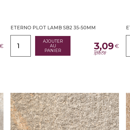
ETERNO PLOT LAMB SB2 35-50MM
E
AJOUTER
3,09
€
€
AU
PANIER
TVA inc.
/pièce