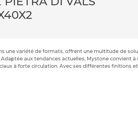
 PIETRA DI VALS
X40X2
s une variété de formats, offrent une multitude de solut
daptée aux tendances actuelles, Mystone convient à une 
x à forte circulation. Avec ses différentes finitions et