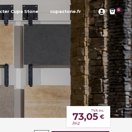
0
cter Cupa Stone
cupastone.fr
TVA inc.
73,05
€
/m2