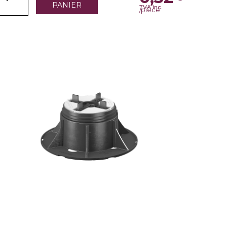
PANIER
TVA inc.
/pièce