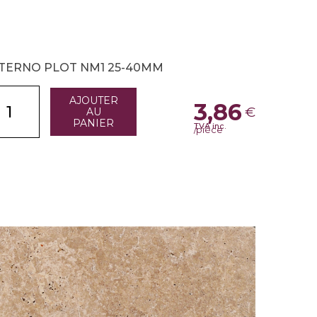
TERNO PLOT NM1 25-40MM
AJOUTER
3,86
€
AU
PANIER
TVA inc.
/pièce