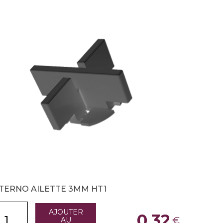
TERNO AILETTE 3MM HT1
AJOUTER
0,32
€
AU