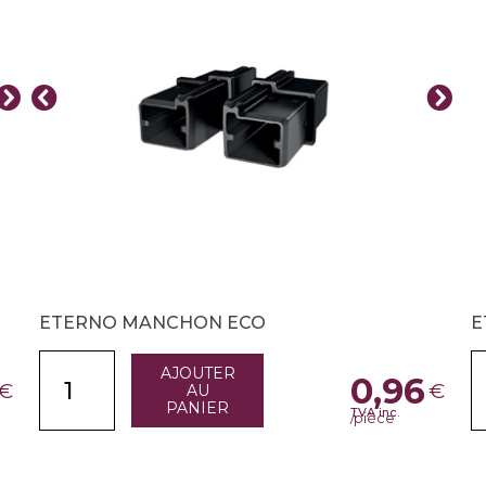
ETERNO MANCHON ECO
E
AJOUTER
0,96
€
€
AU
PANIER
TVA inc.
/pièce