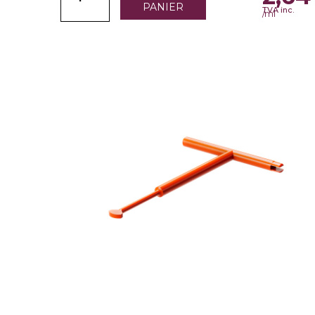
PANIER
TVA inc.
/ml