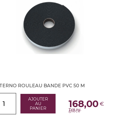
TERNO ROULEAU BANDE PVC 50 M
AJOUTER
168,00
€
AU
PANIER
TVA inc.
/pièce