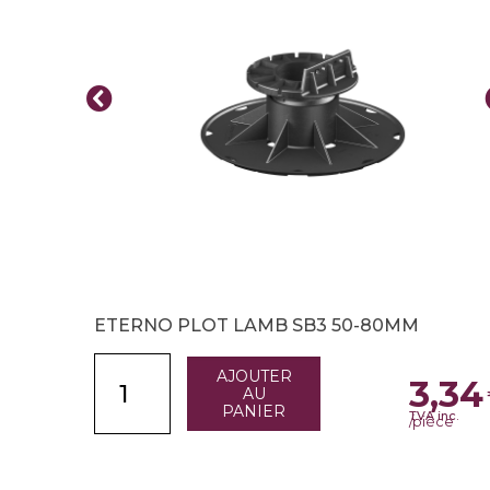
ETERNO PLOT LAMB SB3 50-80MM
AJOUTER
3,34
AU
PANIER
TVA inc.
/pièce