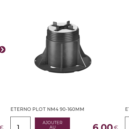
ETERNO PLOT NM4 90-160MM
E
AJOUTER
6,00
€
€
AU