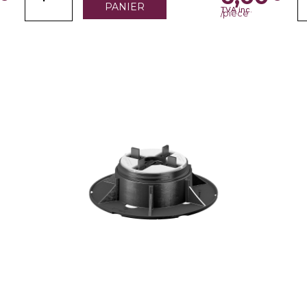
PANIER
TVA inc.
/pièce