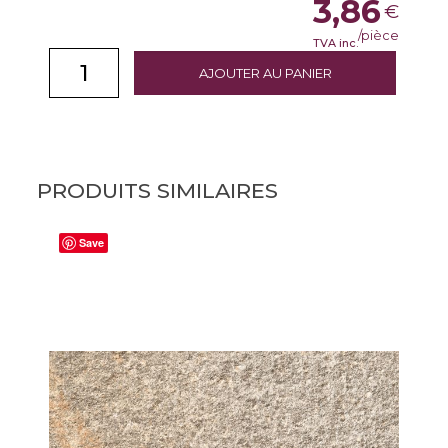
3,86
€
/pièce
TVA inc.
AJOUTER AU PANIER
PRODUITS SIMILAIRES
Save