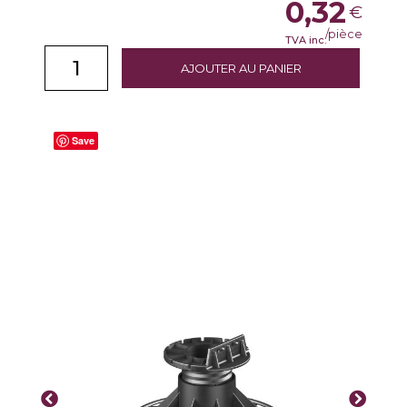
0,32
€
/pièce
TVA inc.
AJOUTER AU PANIER
Save