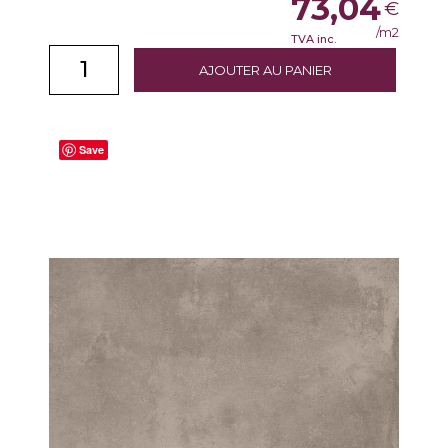
73,04
€
/m2
TVA inc.
AJOUTER AU PANIER
Save