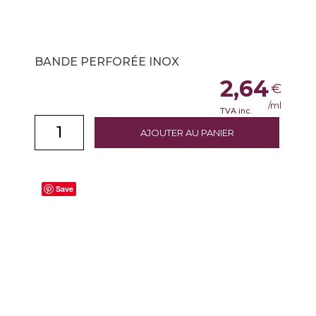
BANDE PERFORÉE INOX
2,64
€
/ml
TVA inc.
AJOUTER AU PANIER
Save