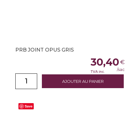
PRB JOINT OPUS GRIS
30,40
€
/sac
TVA inc.
AJOUTER AU PANIER
Save