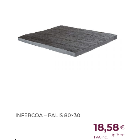
INFERCOA – PALIS 80×30
18,58
€
/pièce
TVA inc.